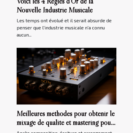
Voici les 4 Règles d’Or de la
Nouvelle Industrie Musicale
Les temps ont évolué et il serait absurde de
penser que l'industrie musicale n'a connu
aucun...
Meilleures méthodes pour obtenir le
mixage de qualité et mastering pour
votre musique
Après composition, écriture et arrangement