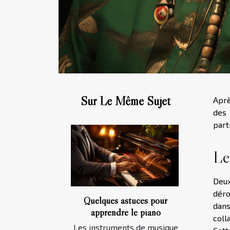
Sur Le Même Sujet
Aprè
des 
part
Le
Deux
déro
Quelques astuces pour
dans
apprendre le piano
coll
Les instruments de musique