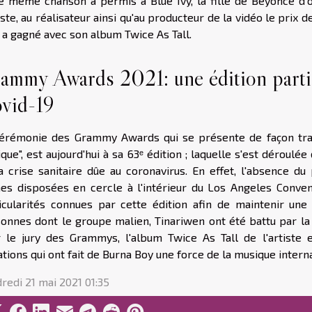
e même chanson a permis à Blue Ivy, la fille de Beyoncé d'ob
tiste, au réalisateur ainsi qu'au producteur de la vidéo le prix 
i, a gagné avec son album Twice As Tall.
ammy Awards 2021: une édition parti
vid-19
érémonie des Grammy Awards qui se présente de façon trad
que", est aujourd'hui à sa 63ᵉ édition ; laquelle s'est déroulé
a crise sanitaire dûe au coronavirus. En effet, l'absence du 
es disposées en cercle à l'intérieur du Los Angeles Conve
icularités connues par cette édition afin de maintenir une 
onnes dont le groupe malien, Tinariwen ont été battu par la 
 le jury des Grammys, l'album Twice As Tall de l'artiste es
ations qui ont fait de Burna Boy une force de la musique interna
redi 21 mai 2021 01:35