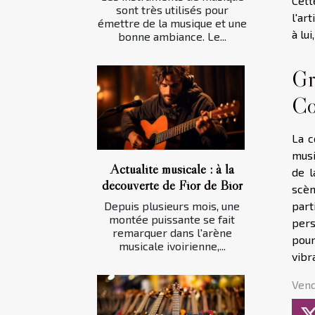
Cett
sont très utilisés pour
l'ar
émettre de la musique et une
à lu
bonne ambiance. Le...
Gr
Co
La c
musi
Actualité musicale : à la
de l
découverte de Fior de Bior
scèn
part
Depuis plusieurs mois, une
montée puissante se fait
pers
remarquer dans l'arène
pour
musicale ivoirienne,...
vibr
Vend